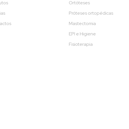
utos
Ortóteses
ias
Próteses ortopédicas
actos
Mastectomia
EPI e Higiene
Fisioterapia