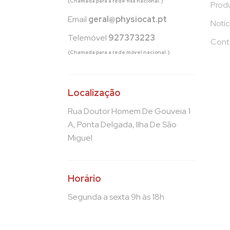
(Chamada para a rede fixa nacional.)
Prod
Email
geral@physiocat.pt
Notíc
Telemóvel
927373223
Cont
(Chamada para a rede móvel nacional.)
Localização
Rua Doutor Homem De Gouveia 1
A, Ponta Delgada, Ilha De São
Miguel
Horário
Segunda a sexta 9h às 18h