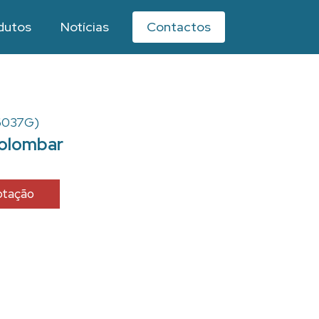
dutos
Notícias
Contactos
 6037G)
solombar
cotação