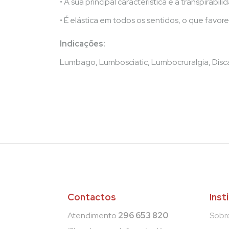
• A sua principal característica é a transpirabili
• É elástica em todos os sentidos, o que favo
Indicações:
Lumbago, Lumbosciatic, Lumbocruralgia, Discar
Contactos
Inst
Atendimento
296 653 820
Sobr