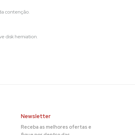
ada contenção.
e disk herniation.
Newsletter
Receba as melhores ofertas e
fique por dentro das