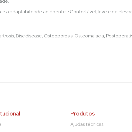
dade.
rece a adaptabilidade ao doente. • Confortável, leve e de elev
trosis, Disc disease, Osteoporosis, Osteomalacia, Postoperativ
itucional
Produtos
e
Ajudas técnicas